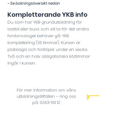
-
Se bokningsöversikt nedan
Ko
mplettera
nde YKB info
Du som har YKB-grundutbildning för
lastbil eller buss och vill ta för det andra
fordonsslaget behöver gå: YKB
komplettering (3
5 timmar). Kursen är
platslagd och fortlöper under en vecka.
Två och en halv obligatoriska körtimmar
ingår i kursen.
För mer information om våra
utbildningstillfällen – ring oss
på:
0243-191 12