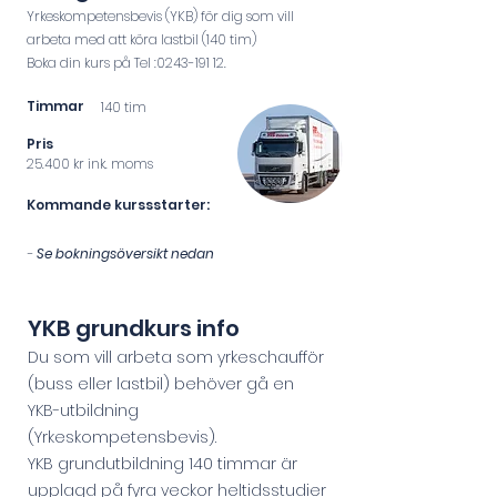
Yrkeskompetensbevis (YKB) för dig som vill
arbeta med att köra lastbil (1
40 ti
m)
Boka din kurs på Tel :
0243-191 12
.
Timmar
140 tim
Pris
25.400 kr ink. moms
Kommande kursss
tarter:
-
Se bokningsöversikt nedan
YKB gru
ndkurs
in
fo
Du som vill arbeta som yrkeschaufför
(buss eller lastbil) behöver gå en
YKB-utbildning
(Yrkeskompetensbevis).
YKB grundutbildning 140 timmar är
upplagd på fyra veckor heltidsstudier