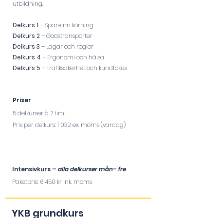
utbildni
ng.
Delkurs 1
– Sparsam körning
Delkurs 2
– Gods
transporter
Delkurs 3
– Lagar och regler
Delkurs 4
– Ergonomi och hälsa
Delkurs 5
– Trafiksäkerhet och kundfokus
Priser
5 delkurser à 7 tim.
Pris per delkurs: 1 032 ex. moms (vardag)
Intensivkurs –
alla delkurser mån– fre
Paketpris: 6 450 kr ink. moms
YKB gru
ndkurs