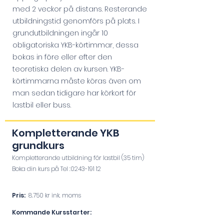
med 2 veckor på distans. Resterande
utbildningstid genomförs på plats. I
grundutbildningen ingår 10
obligatoriska YKB-körtimmar, dessa
bokas in före eller efter den
teoretiska delen av kursen. YKB-
körtimmarna måste köras även om
man sedan tidigare har körkort för
lastbil eller buss.
Komplettera
nde YKB
grundkurs
Kompletterande utbild
ning för
lastbil (35 tim)
Boka din kurs på Tel :
0243-191 12
Pris:
8.750 kr ink. moms
Kommande Kursstarter: