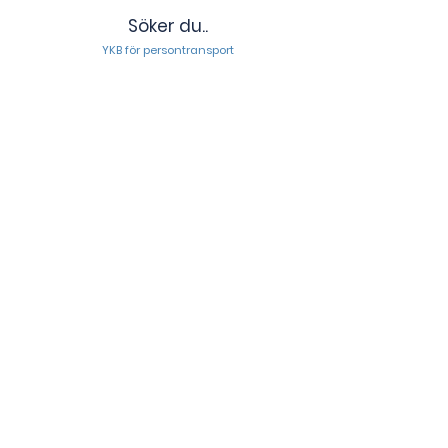
Söker du..
YKB för persontransport
Boka
Priser inklusive moms.
Ej avbokad kurs inom 24 timmar innan
debiteras med full pris.