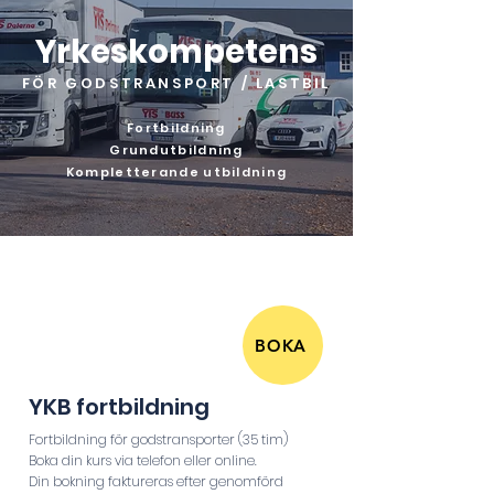
Yrkeskompetens
FÖR GODSTRANSPORT / LASTBIL
Fortbildning
Grundutbildning
Kompletterande utbildning
BOKA
YKB fortbildning
Fortbildning
f
ör godstransporter
(35 tim)
Boka din kurs via telefon eller online.
Din bokning faktureras efter genomförd